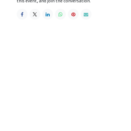
this event, and join the conversation.
Folgen Sie uns
endaemmung.de
f Use
•
Privacy Policy
•
Product Information