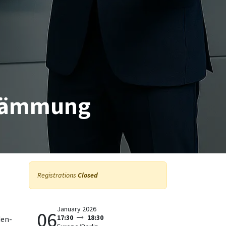
ndämmung
Registrations
Closed
January 2026
06
17:30
18:30
den-