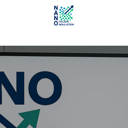
ionen
Example
Fachbetrieb
Energieberater
Get Offer