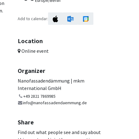
Europe/Berlin
on
n.
Add to calendar:
Location
Online event
Organizer
Nanofassadendämmung | mkm
International GmbH
+49 2821 7869985
info@nanofassadendaemmung.de
Share
Find out what people see and say about