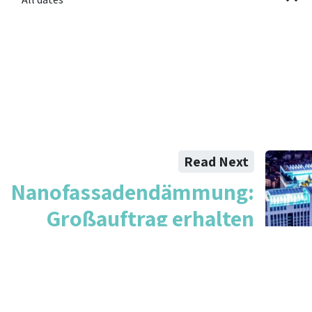
Read Next
Nanofassadendämmung:
Großauftrag erhalten
und Live-Vorstellung
geplant
Das zukünftig größte Gebäude in Istanbul wird