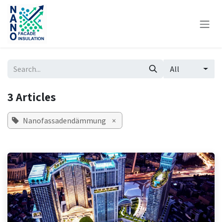
Skip to Content
All
3 Articles
Nanofassadendämmung
×