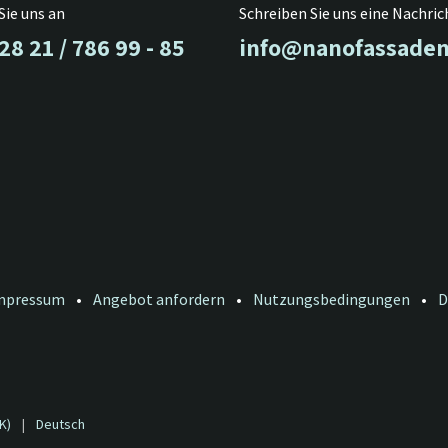
Sie uns an
Schreiben Sie uns eine Nachric
28 21 / 786 99 - 85
info@nanofassad
mpressum
•
Angebot anfordern
•
Nutzungsbedingungen
•
D
K)
|
Deutsch