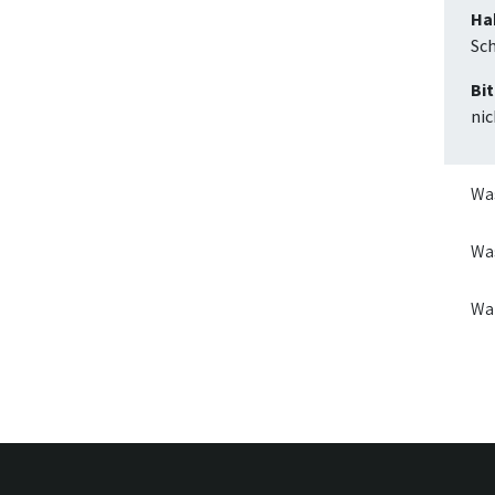
Ha
Sch
Bit
nic
Was
Was
Wa